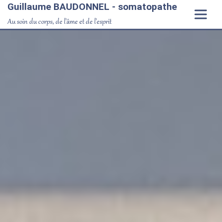
Guillaume BAUDONNEL - somatopathe
Au soin du corps, de l'âme et de l'esprit