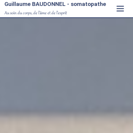
Guillaume BAUDONNEL - somatopathe
Au soin du corps, de l'âme et de l'esprit