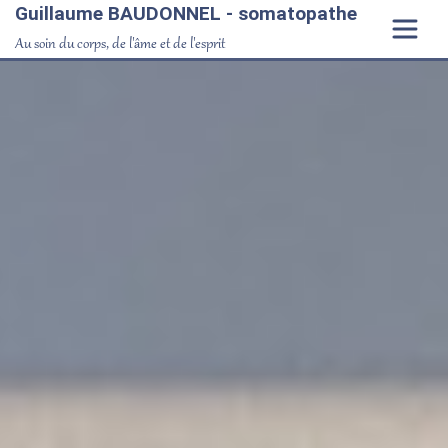
Guillaume BAUDONNEL - somatopathe
Au soin du corps, de l'âme et de l'esprit